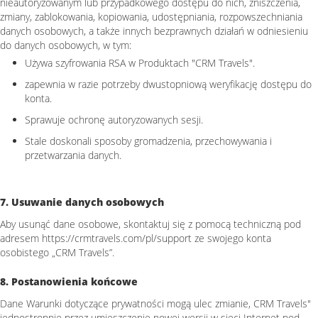
nieautoryzowanym lub przypadkowego dostępu do nich, zniszczenia,
zmiany, zablokowania, kopiowania, udostępniania, rozpowszechniania
danych osobowych, a także innych bezprawnych działań w odniesieniu
do danych osobowych, w tym:
Używa szyfrowania RSA w Produktach "CRM Travels".
zapewnia w razie potrzeby dwustopniową weryfikację dostępu do
konta.
Sprawuje ochronę autoryzowanych sesji.
Stale doskonali sposoby gromadzenia, przechowywania i
przetwarzania danych.
7. Usuwanie danych osobowych
Aby usunąć dane osobowe, skontaktuj się z pomocą techniczną pod
adresem https://crmtravels.com/pl/support ze swojego konta
osobistego „CRM Travels”.
8. Postanowienia końcowe
Dane Warunki dotyczące prywatności mogą ulec zmianie, CRM Travels"
jednostronnie przez umieszczenie nowej wersji w sieci Internet pod