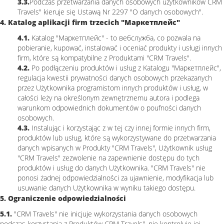
3.3.
Podczas przetwarzania danych osobowych użytkowników CRM
Travels" kieruje się Ustawą Nr 2297 "O danych osobowych".
4. Katalog aplikacji firm trzecich "Маркетплейс"
4.1.
Katalog "Маркетплейс" - to вебслужба, co pozwala na
pobieranie, kupować, instalować i oceniać produkty i usługi innych
firm, które są kompatybilne z Produktami "CRM Travels".
4.2.
Po podłączeniu produktów i usług z Katalogu "Маркетплейс",
regulacja kwestii prywatności danych osobowych przekazanych
przez Użytkownika programistom innych produktów i usług, w
całości leży na określonym zewnętrznemu autora i podlega
warunkom odpowiednich dokumentów o poufności danych
osobowych.
4.3.
Instalując i korzystając z w tej czy innej formie innych firm,
produktów lub usług, które są wykorzystywane do przetwarzania
danych wpisanych w Produkty "CRM Travels", Użytkownik usług
"CRM Travels" zezwolenie na zapewnienie dostępu do tych
produktów i usług do danych Użytkownika. "CRM Travels" nie
ponosi żadnej odpowiedzialności za ujawnienie, modyfikacja lub
usuwanie danych Użytkownika w wyniku takiego dostępu.
5. Ograniczenie odpowiedzialności
5.1.
"CRM Travels" nie inicjuje wykorzystania danych osobowych
podczas korzystania z Produktów CRM Travels", nie kontroluje jej