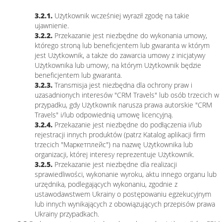
3.2.1.
Użytkownik wcześniej wyraził zgodę na takie
ujawnienie.
3.2.2.
Przekazanie jest niezbędne do wykonania umowy,
którego stroną lub beneficjentem lub gwaranta w którym
jest Użytkownik, a także do zawarcia umowy z inicjatywy
Użytkownika lub umowy, na którym Użytkownik będzie
beneficjentem lub gwaranta.
3.2.3.
Transmisja jest niezbędna dla ochrony praw i
uzasadnionych interesów "CRM Travels" lub osób trzecich w
przypadku, gdy Użytkownik narusza prawa autorskie "CRM
Travels" i/lub odpowiednią umowę licencyjną.
3.2.4.
Przekazanie jest niezbędne do podłączenia i/lub
rejestracji innych produktów (patrz Katalog aplikacji firm
trzecich "Маркетплейс") na nazwę Użytkownika lub
organizacji, której interesy reprezentuje Użytkownik.
3.2.5.
Przekazanie jest niezbędne dla realizacji
sprawiedliwości, wykonanie wyroku, aktu innego organu lub
urzędnika, podlegających wykonaniu, zgodnie z
ustawodawstwem Ukrainy o postępowaniu egzekucyjnym
lub innych wynikających z obowiązujących przepisów prawa
Ukrainy przypadkach.