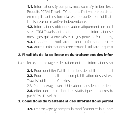
1.1.
Informations (y compris, mais sans s'y limiter, le
Produits "CRM Travels "(Y compris l'activation) ou dans 
en remplissant les formulaires appropriés par l'utilisa
l'utilisateur de manière indépendante.
1.2.
Informations obtenues automatiquement lors de l'ut
sites CRM Travels, automatiquement les informations sur 
messages qu'il a envoyés et reçus peuvent être enregist
1.3.
Données de l'utilisateur - toute information est tél
1.4.
Autres informations concernant l'Utilisateur que «
2. Finalités de la collecte et du traitement des inf
La collecte, le stockage et le traitement des informations s
2.1.
Pour identifier l'Utilisateur lors de l'utilisation de
2.2.
Pour personnaliser la comptabilisation des visites 
Travels" utilise des Cookies.
2.3. Pour interagir avec l'Utilisateur dans le cadre de
2.4.
effectuer des recherches statistiques et autres b
par "CRM Travels").
3. Conditions de traitement des informations personn
3.1.
Le stockage (y compris la modification et la suppr