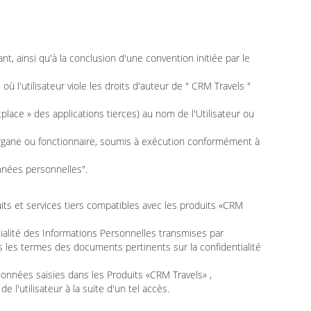
ant, ainsi qu'à la conclusion d'une convention initiée par le
ù l'utilisateur viole les droits d'auteur de " CRM Travels "
place » des applications tierces) au nom de l'Utilisateur ou
re organe ou fonctionnaire, soumis à exécution conformément à
onnées personnelles".
its et services tiers compatibles avec les produits «CRM
tialité des Informations Personnelles transmises par
s les termes des documents pertinents sur la confidentialité
s données saisies dans les Produits «CRM Travels» ,
 l'utilisateur à la suite d'un tel accès.