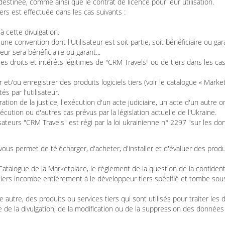
estinée, comme ainsi que le contrat de licence pour leur utilisation.
ers est effectuée dans les cas suivants :
à cette divulgation.
une convention dont l'Utilisateur est soit partie, soit bénéficiaire ou gar
eur sera bénéficiaire ou garant...
s droits et intérêts légitimes de "CRM Travels" ou de tiers dans les cas o
et/ou enregistrer des produits logiciels tiers (voir le catalogue « Market
s par l'utilisateur.
ration de la justice, l'exécution d'un acte judiciaire, un acte d'un aut
écution ou d'autres cas prévus par la législation actuelle de l'Ukraine.
ateurs "CRM Travels" est régi par la loi ukrainienne n° 2297 "sur les d
ous permet de télécharger, d'acheter, d'installer et d'évaluer des produ
Catalogue de la Marketplace, le règlement de la question de la confiden
 tiers incombe entièrement à le développeur tiers spécifié et tombe sou
e autre, des produits ou services tiers qui sont utilisés pour traiter le
e de la divulgation, de la modification ou de la suppression des données de