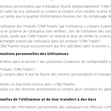
s données personnelles) que l'Utilisateur fournit indépendamment "CRM Tr
le cadre de leur utilisation (y compris la création d'un compte, la prise
teur, tandis que la quantité d'informations fournies lors du remplissage
ilisation des Produits "CRM Travels" par l'Utilisateur, y compris à par
le système de l'utilisateur sont vérifiées ; lors de l'utilisation des ou
rés, tandis que "CRM Travels" se réserve le droit de vérifier le contenu 
échargée (saisie) par l'utilisateur dans les produits "CRM Travels".
CRM Travels» reçoit exclusivement aux fins spécifiées dans la section 2
ormations personnelles des Utilisateurs
pécifiées dans la section 1 des présentes Conditions de confidentialité 
s Produits "CRM Travels" ;
(y compris dans le but de fournir des services personnalisés à l'Utilisate
 contrats ou d'accords conclus avec « CRM Travels».
asées sur des données anonymisées (y compris pour connaître les opinion
elles de l'Utilisateur et de leur transfert à des tiers
ession) des informations personnelles des utilisateurs est effectué conf