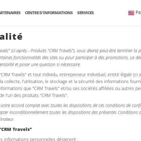
Pa
ARTENAIRES
CENTRE D'INFORMATIONS
SERVICES
alité
avels" (ci-après - Produits "CRM Travels"), vous devrez peut-être terminer la
certaines fonctionnalités des sites ou pour participer à des promotions. La d
dentialité et poser une question si nécessaire.
 "CRM Travels" et tout individu, entrepreneur individuel, entité légale (c
a collecte, l'utilisation, le stockage et la sécurité des informations fourn
s informations que "CRM Travels" et/ou ses sociétés affiliées ou autres
m de l'un des produits "CRM Travels".
ie votre accord complet avec toutes les dispositions de ces conditions de conf
cepter inconditionnellement toutes les dispositions des présentes Conditions d
inateur.
 "CRM Travels"
es informations personnelles désignent :