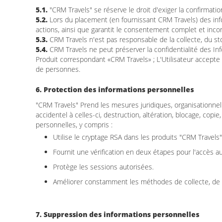
5.1.
"CRM Travels" se réserve le droit d'exiger la confirmation
5.2.
Lors du placement (en fournissant CRM Travels) des info
actions, ainsi que garantit le consentement complet et inco
5.3.
CRM Travels n'est pas responsable de la collecte, du sto
5.4.
CRM Travels ne peut préserver la confidentialité des Info
Produit correspondant «CRM Travels» ; L'Utilisateur accepte q
de personnes.
6. Protection des informations personnelles
"CRM Travels" Prend les mesures juridiques, organisationne
accidentel à celles-ci, destruction, altération, blocage, copi
personnelles, y compris :
Utilise le cryptage RSA dans les produits "CRM Travels"
Fournit une vérification en deux étapes pour l'accès a
Protège les sessions autorisées.
Améliorer constamment les méthodes de collecte, de 
7. Suppression des informations personnelles