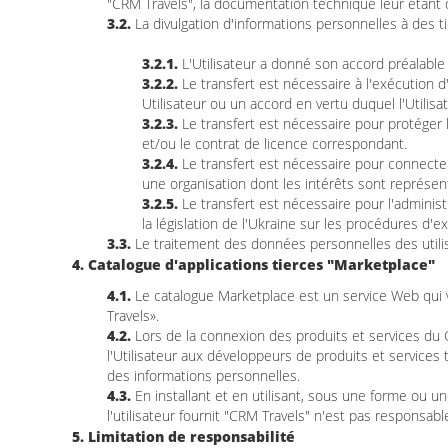
"CRM Travels", la documentation technique leur étant d
3.2.
La divulgation d'informations personnelles à des ti
3.2.1.
L'Utilisateur a donné son accord préalable 
3.2.2.
Le transfert est nécessaire à l'exécution d'
Utilisateur ou un accord en vertu duquel l'Utilisat
3.2.3.
Le transfert est nécessaire pour protéger le
et/ou le contrat de licence correspondant.
3.2.4.
Le transfert est nécessaire pour connecter 
une organisation dont les intérêts sont représenté
3.2.5.
Le transfert est nécessaire pour l'administ
la législation de l'Ukraine sur les procédures d'ex
3.3.
Le traitement des données personnelles des utilis
4. Catalogue d'applications tierces "Marketplace"
4.1.
Le catalogue Marketplace est un service Web qui v
Travels».
4.2.
Lors de la connexion des produits et services du 
l'Utilisateur aux développeurs de produits et services
des informations personnelles.
4.3.
En installant et en utilisant, sous une forme ou un
l'utilisateur fournit "CRM Travels" n'est pas responsabl
5. Limitation de responsabilité