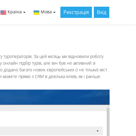
Реєстрація
Вхід
Країна
Мова
ту туроператорів. За цей місяць ми відновили роботу
онлайн підбір турів, але він був не активний зі
о додано багато нових європейських (і не тільки) міст
 можете прямо з CRM в декілька кліків, як і раніше.