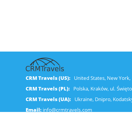
CRM Travels (US):
United States, New York, 
CRM Travels (PL):
Polska, Kraków, ul. Święt
CRM Travels (UA):
Ukraine, Dnipro, Kodatsky
Email:
info@crmtravels.com