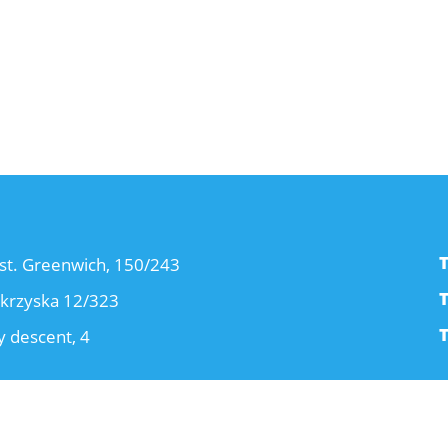
st. Greenwich, 150/243
okrzyska 12/323
 descent, 4
© 2015-2026 CRM Travels