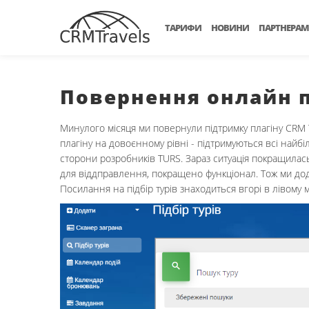
ТАРИФИ
НОВИНИ
ПАРТНЕРАМ
Повернення онлайн п
Минулого місяця ми повернули підтримку плагіну CRM Tr
плагіну на довоєнному рівні - підтримуються всі найбі
сторони розробників TURS. Зараз ситуація покращилась і
для віддправлення, покращено функціонал. Тож ми додали
Посилання на підбір турів знаходиться вгорі в лівому 