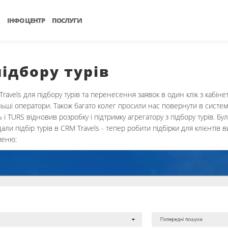
ІНФО ЦЕНТР
ПОСЛУГИ
ідбору турів
avels для підбору турів та перенесення заявок в один клік з кабіне
льші оператори. Також багато колег просили нас повернути в систему 
 TURS відновив розробку і підтримку агрегатору з підбору турів. Бул
 підбір турів в CRM Travels - тепер робити підбірки для клієнтів ви
меню: