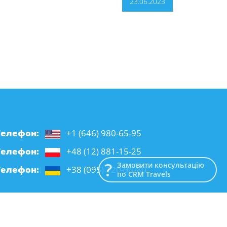
23.06.2023
Телефон:
+1 (646) 980-65-95
Телефон:
+48 (12) 881-15-25
Замовити консультацію
Телефон:
+38 (095) 120-94-80
по CRM Travels