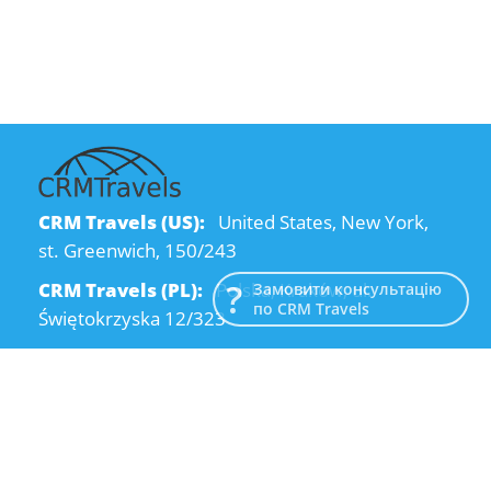
CRM Travels (US):
United States, New York,
st. Greenwich, 150/243
CRM Travels (PL):
Polska, Kraków, ul.
Замовити консультацію
по CRM Travels
Świętokrzyska 12/323
CRM Travels (UA):
Ukraine, Dnipro, Kodatsky
descent, 4
Email:
info@crmtravels.com