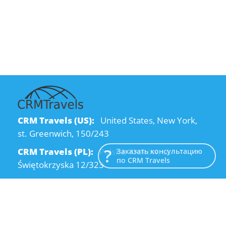
CRM Travels (US):
United States, New York,
st. Greenwich, 150/243
CRM Travels (PL):
Polska, Kraków, ul.
Заказать консультацию
по CRM Travels
Świętokrzyska 12/323
CRM Travels (UA):
Ukraine, Dnipro, Kodatsky
descent, 4
Email:
info@crmtravels.com