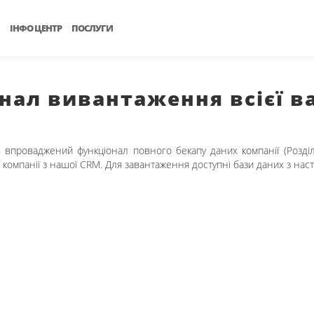
ІНФО ЦЕНТР
ПОСЛУГИ
нал вивантаження всієї в
в впроваджений функціонал повного бекапу даних компанії (Розділ
 компанії з нашої CRM. Для завантаження доступні бази даних з наст