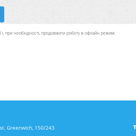
l і, при необхідності, продовжити роботу в офлайн режимі.
st. Greenwich, 150/243