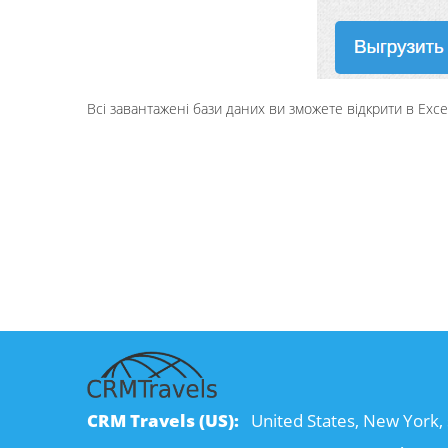
Всі завантажені бази даних ви зможете відкрити в Exce
CRM Travels (US):
United States, New York, 