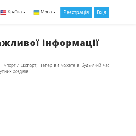
Реєстрація
Вхід
Країна
Мова
ажливої інформації
 Імпорт / Експорт). Тепер ви можете в будь-який час
упних розділів: