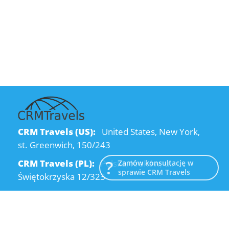
CRM Travels (US):
United States, New York,
st. Greenwich, 150/243
CRM Travels (PL):
Polska, Kraków, ul.
Zamów konsultację w
sprawie CRM Travels
Świętokrzyska 12/323
CRM Travels (UA):
Ukraine, Dnipro, Kodatsky
descent, 4
Email:
info@crmtravels.com