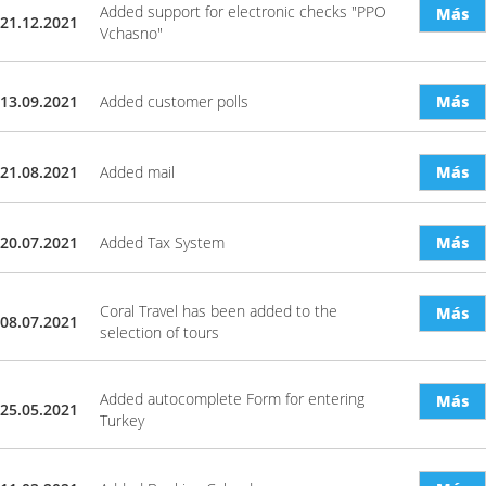
Added support for electronic checks "PPO
Más
21.12.2021
Vchasno"
13.09.2021
Added customer polls
Más
21.08.2021
Added mail
Más
20.07.2021
Added Tax System
Más
Coral Travel has been added to the
Más
08.07.2021
selection of tours
Added autocomplete Form for entering
Más
25.05.2021
Turkey