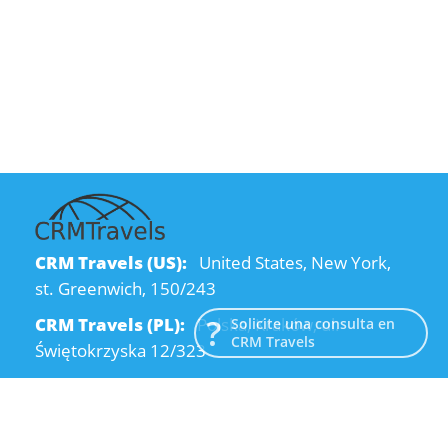
CRM Travels (US):
United States, New York,
st. Greenwich, 150/243
CRM Travels (PL):
Polska, Kraków, ul.
Solicite una consulta en
CRM Travels
Świętokrzyska 12/323
CRM Travels (UA):
Ukraine, Dnipro, Kodatsky
descent, 4