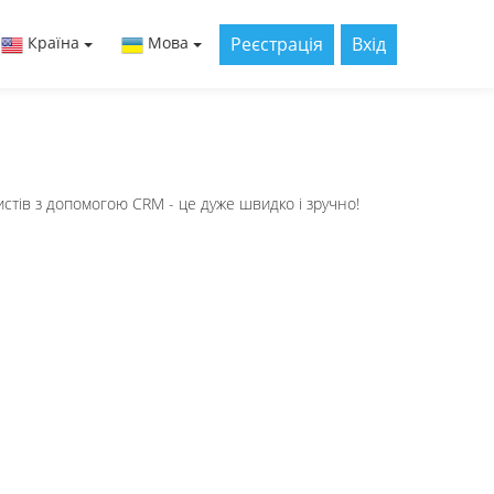
Реєстрація
Вхід
Країна
Мова
истів з допомогою СRM - це дуже швидко і зручно!