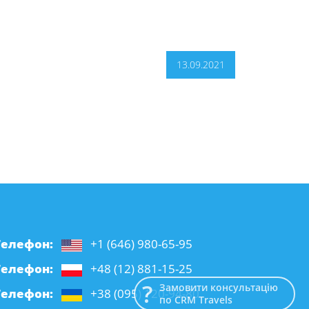
13.09.2021
Телефон:
+1 (646) 980-65-95
Телефон:
+48 (12) 881-15-25
Замовити консультацію
Телефон:
+38 (095) 120-94-80
по CRM Travels