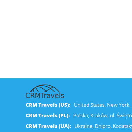
CRM Travels (US):
United States, New York, 
CRM Travels (PL):
Polska, Kraków, ul. Święt
CRM Travels (UA):
Ukraine, Dnipro, Kodatsky