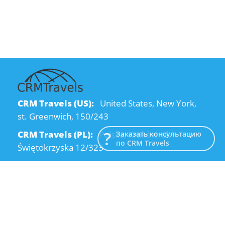
CRM Travels (US):
United States, New York,
st. Greenwich, 150/243
CRM Travels (PL):
Polska, Kraków, ul.
Заказать консультацию
по CRM Travels
Świętokrzyska 12/323
CRM Travels (UA):
Ukraine, Dnipro, Kodatsky
descent, 4
Email:
info@crmtravels.com