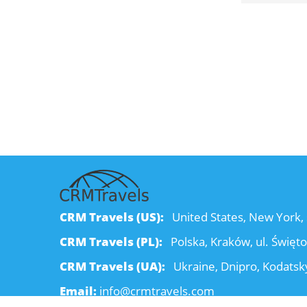
CRM Travels (US):
United States, New York, 
CRM Travels (PL):
Polska, Kraków, ul. Święt
CRM Travels (UA):
Ukraine, Dnipro, Kodatsky
Email:
info@crmtravels.com