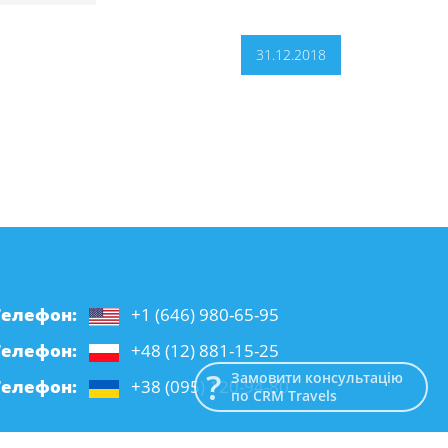
31.12.2018
Телефон:
+1 (646) 980-65-95
Телефон:
+48 (12) 881-15-25
Замовити консультацію
Телефон:
+38 (095) 120-94-80
по CRM Travels