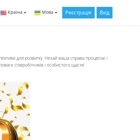
Реєстрація
Вхід
Країна
Мова
спективи для розвитку. Нехай ваша справа процвітає і
оваги співробітників і особистого щастя!