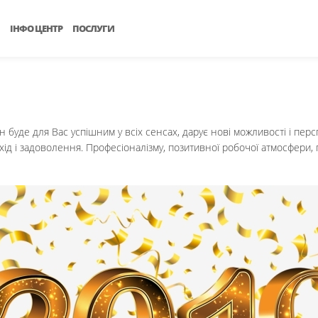
ІНФО ЦЕНТР
ПОСЛУГИ
н буде для Вас успішним у всіх сенсах, дарує нові можливості і пер
д і задоволення. Професіоналізму, позитивної робочої атмосфери, п