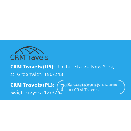
CRM Travels (US):
United States, New York,
st. Greenwich, 150/243
CRM Travels (PL):
Polska, Kraków, ul.
Заказать консультацию
по CRM Travels
Świętokrzyska 12/323
CRM Travels (UA):
Ukraine, Dnipro, Kodatsky
descent, 4
Email:
info@crmtravels.com