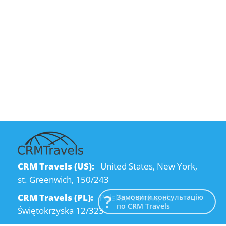
CRM Travels (US):
United States, New York,
st. Greenwich, 150/243
CRM Travels (PL):
Polska, Kraków, ul.
Замовити консультацію
по CRM Travels
Świętokrzyska 12/323