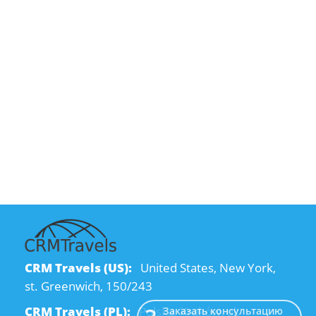
CRM Travels (US):
United States, New York,
st. Greenwich, 150/243
CRM Travels (PL):
Polska, Kraków, ul.
Заказать консультацию