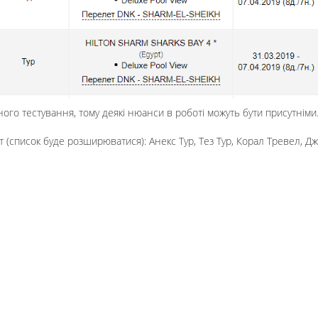
ного тестування, тому деякі нюанси в роботі можуть бути присутнім
(список буде розширюватися): Анекс Тур, Тез Тур, Корал Тревел, Джоі