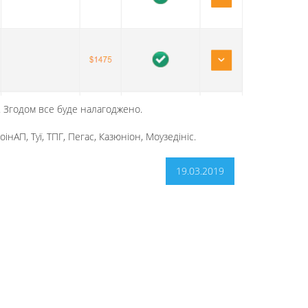
и. Згодом все буде налагоджено.
нАП, Туї, ТПГ, Пегас, Казюніон, Моузедініс.
19.03.2019