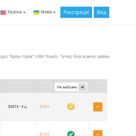
Реєстрація
Вхід
Країна
Мова
іл "Броні турів" CRM Travels. Тепер біля кожної заявки