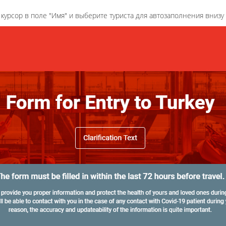
курсор в поле "Имя" и выберите туриста для автозаполнения внизу