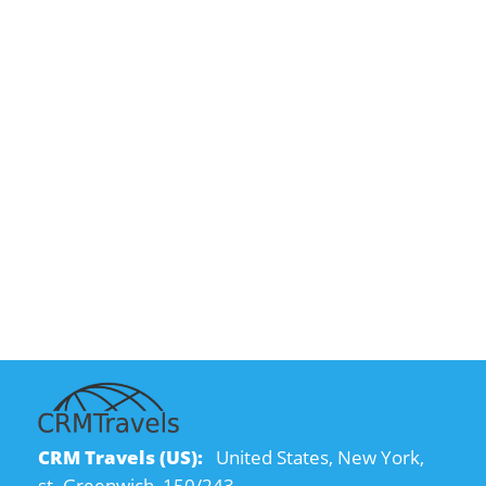
CRM Travels (US):
United States, New York,
st. Greenwich, 150/243