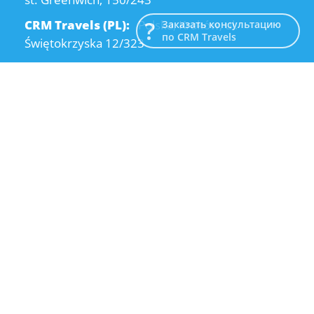
CRM Travels (PL):
Polska, Kraków, ul.
Заказать консультацию
по CRM Travels
Świętokrzyska 12/323
CRM Travels (UA):
Ukraine, Dnipro, Kodatsky
descent, 4
Email:
info@crmtravels.com
Телефон:
+1 (646) 980-65-95
Телефон:
+48 (12) 881-15-25
Телефон:
+38 (095) 120-94-80
© 2015-2026 CRM Travels
Политика конфиденциальности