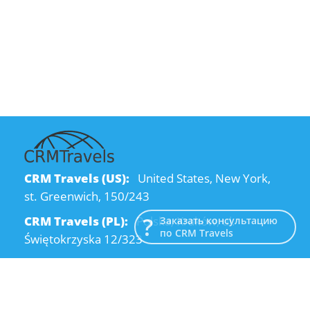
CRM Travels (US):
United States, New York,
st. Greenwich, 150/243
CRM Travels (PL):
Polska, Kraków, ul.
Заказать консультацию
по CRM Travels
Świętokrzyska 12/323
CRM Travels (UA):
Ukraine, Dnipro, Kodatsky
descent, 4
Email:
info@crmtravels.com