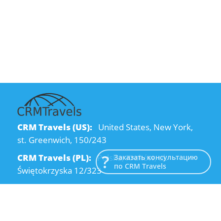
CRM Travels (US):
United States, New York,
st. Greenwich, 150/243
CRM Travels (PL):
Polska, Kraków, ul.
Заказать консультацию
по CRM Travels
Świętokrzyska 12/323
CRM Travels (UA):
Ukraine, Dnipro, Kodatsky
descent, 4
Email:
info@crmtravels.com